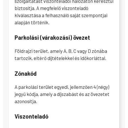
szolgáltatást viszonteladói hálózaton keresztül
biztosítja. A megfelelő viszonteladó
kiválasztása a felhasználó saját szempontjai
alapján történik.
Parkolási (várakozási) övezet
Földrajzi terület, amely A, B, C vagy D zónába
tartozik, eltérő díjtételekkel és időkorláttal.
Zónakód
A parkolási terület egyedi, jellemzően 4 (négy)
jegyű kódja, amely a díjszabást és az övezetet
azonosítja.
Viszonteladó