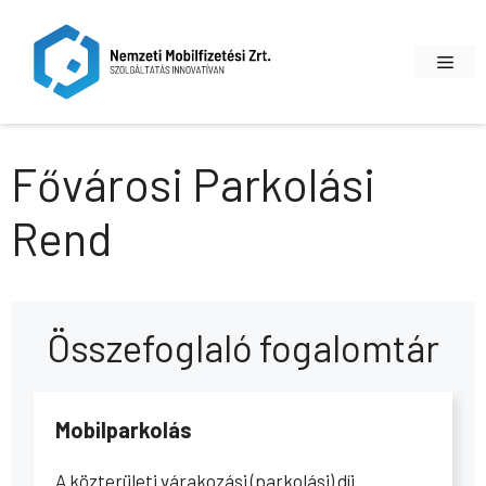
Kilépés
a
Men
tartalomba
Fővárosi Parkolási
Rend
Összefoglaló fogalomtár
Mobilparkolás
A közterületi várakozási (parkolási) díj