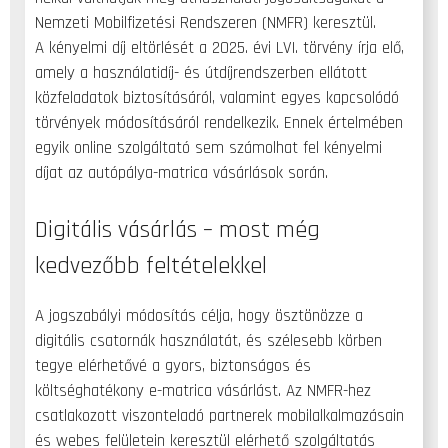
Nemzeti Mobilfizetési Rendszeren (NMFR) keresztül.
A kényelmi díj eltörlését a 2025. évi LVI. törvény írja elő,
amely a használatidíj- és útdíjrendszerben ellátott
közfeladatok biztosításáról, valamint egyes kapcsolódó
törvények módosításáról rendelkezik. Ennek értelmében
egyik online szolgáltató sem számolhat fel kényelmi
díjat az autópálya-matrica vásárlások során.
Digitális vásárlás – most még
kedvezőbb feltételekkel
A jogszabályi módosítás célja, hogy ösztönözze a
digitális csatornák használatát, és szélesebb körben
tegye elérhetővé a gyors, biztonságos és
költséghatékony e-matrica vásárlást. Az NMFR-hez
csatlakozott viszonteladó partnerek mobilalkalmazásain
és webes felületein keresztül elérhető szolgáltatás