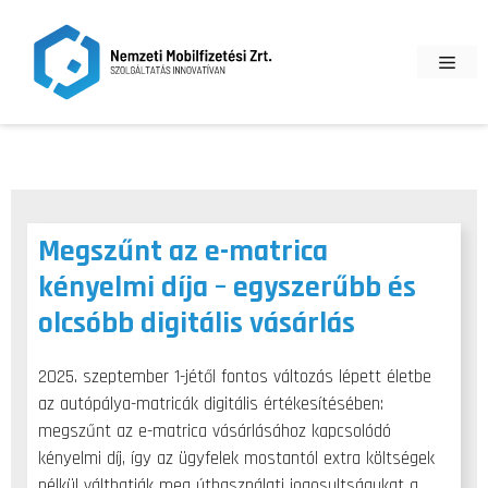
Kilépés
a
Men
tartalomba
Megszűnt az e-matrica
kényelmi díja – egyszerűbb és
olcsóbb digitális vásárlás
2025. szeptember 1-jétől fontos változás lépett életbe
az autópálya-matricák digitális értékesítésében:
megszűnt az e-matrica vásárlásához kapcsolódó
kényelmi díj, így az ügyfelek mostantól extra költségek
nélkül válthatják meg úthasználati jogosultságukat a