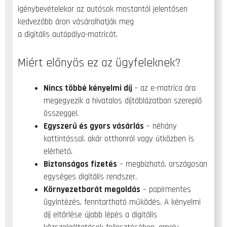
igénybevételekor az autósok mostantól jelentősen
kedvezőbb áron vásárolhatják meg
a digitális autópálya-matricát.
Miért előnyös ez az ügyfeleknek?
Nincs többé kényelmi díj
– az e-matrica ára
megegyezik a hivatalos díjtáblázatban szereplő
összeggel.
Egyszerű és gyors vásárlás
– néhány
kattintással, akár otthonról vagy útközben is
elérhető.
Biztonságos fizetés
– megbízható, országosan
egységes digitális rendszer.
Környezetbarát megoldás
– papírmentes
ügyintézés, fenntartható működés. A kényelmi
díj eltörlése újabb lépés a digitális