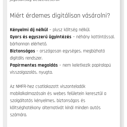
Miért érdemes digitálisan vásárolni?
Kényelmi díj nélkül
– plusz költség nélkül.
Gyors és egyszerű ügyintézés
– néhány kattintással,
bárhonnan elérhető.
Biztonságos
– országosan egységes, megbízható
digitális rendszer.
Papírmentes megoldás
– nem keletkezik papíralapú
visszaigazolás, nyugta.
Az NMFR-hez csatlakozott viszonteladók
mobilalkalmazásain és webes felületein keresztül a
szolgáltatás kényelmes, biztonságos és
költséghatékony alternatívát kínál minden autós
számára.