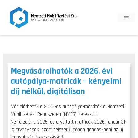
Kilépés
a
Men
tartalomba
Megvásárolhatók a 2026. évi
autópálya-matricák – kényelmi
díj nélkül, digitálisan
Már elérhetők a 2026-os autópálya-matricák a Nemzeti
Mobilfizetési Rendszeren (NMFR) keresztül.
Ne feledje: a 2025. évre váltott matricák 2026. január 31-
ig érvényesek, ezért célszerű időben gondoskodni az új
jogosultság beszerzéséről.